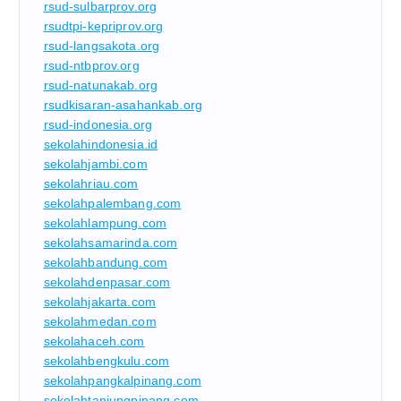
rsud-sulbarprov.org
rsudtpi-kepriprov.org
rsud-langsakota.org
rsud-ntbprov.org
rsud-natunakab.org
rsudkisaran-asahankab.org
rsud-indonesia.org
sekolahindonesia.id
sekolahjambi.com
sekolahriau.com
sekolahpalembang.com
sekolahlampung.com
sekolahsamarinda.com
sekolahbandung.com
sekolahdenpasar.com
sekolahjakarta.com
sekolahmedan.com
sekolahaceh.com
sekolahbengkulu.com
sekolahpangkalpinang.com
sekolahtanjungpinang.com