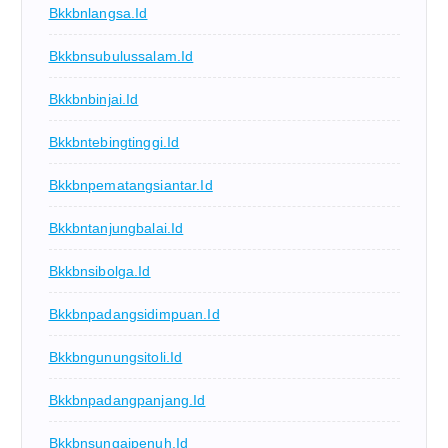
Bkkbnlangsa.id
Bkkbnsubulussalam.id
Bkkbnbinjai.id
Bkkbntebingtinggi.id
Bkkbnpematangsiantar.id
Bkkbntanjungbalai.id
Bkkbnsibolga.id
Bkkbnpadangsidimpuan.id
Bkkbngunungsitoli.id
Bkkbnpadangpanjang.id
Bkkbnsungaipenuh.id