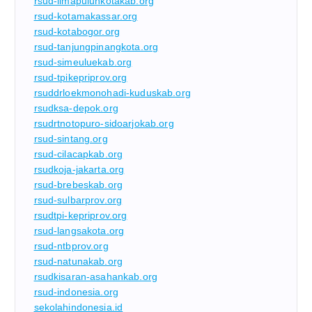
rsud-limapuluhkotakab.org
rsud-kotamakassar.org
rsud-kotabogor.org
rsud-tanjungpinangkota.org
rsud-simeuluekab.org
rsud-tpikepriprov.org
rsuddrloekmonohadi-kuduskab.org
rsudksa-depok.org
rsudrtnotopuro-sidoarjokab.org
rsud-sintang.org
rsud-cilacapkab.org
rsudkoja-jakarta.org
rsud-brebeskab.org
rsud-sulbarprov.org
rsudtpi-kepriprov.org
rsud-langsakota.org
rsud-ntbprov.org
rsud-natunakab.org
rsudkisaran-asahankab.org
rsud-indonesia.org
sekolahindonesia.id