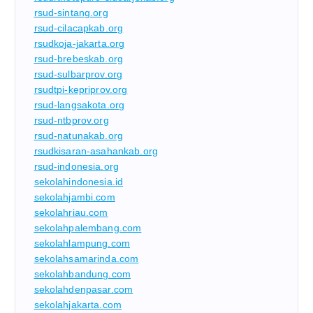
rsud-sintang.org
rsud-cilacapkab.org
rsudkoja-jakarta.org
rsud-brebeskab.org
rsud-sulbarprov.org
rsudtpi-kepriprov.org
rsud-langsakota.org
rsud-ntbprov.org
rsud-natunakab.org
rsudkisaran-asahankab.org
rsud-indonesia.org
sekolahindonesia.id
sekolahjambi.com
sekolahriau.com
sekolahpalembang.com
sekolahlampung.com
sekolahsamarinda.com
sekolahbandung.com
sekolahdenpasar.com
sekolahjakarta.com