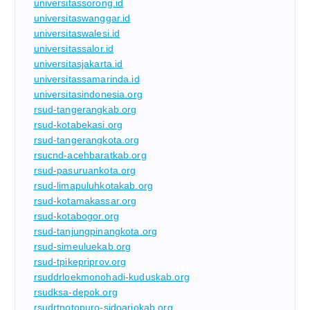
universitassorong.id
universitaswanggar.id
universitaswalesi.id
universitassalor.id
universitasjakarta.id
universitassamarinda.id
universitasindonesia.org
rsud-tangerangkab.org
rsud-kotabekasi.org
rsud-tangerangkota.org
rsucnd-acehbaratkab.org
rsud-pasuruankota.org
rsud-limapuluhkotakab.org
rsud-kotamakassar.org
rsud-kotabogor.org
rsud-tanjungpinangkota.org
rsud-simeuluekab.org
rsud-tpikepriprov.org
rsuddrloekmonohadi-kuduskab.org
rsudksa-depok.org
rsudrtnotopuro-sidoarjokab.org