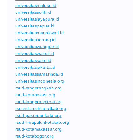
universitasmaluku.id
universitassofifi.id
universitasjayapura.id
universitaspapua.id
universitasmanokwari.id
universitassorong.id
universitaswanggar.id
universitaswalesi.id
universitassalor.id
universitasjakarta.id
universitassamarinda.id
universitasindonesia.org
rsud-tangerangkab.org
rsud-kotabekasi.org
rsud-tangerangkota.org
rsucnd-acehbaratkab.org
rsud-pasuruankota.org
rsud-limapuluhkotakab.org
rsud-kotamakassar.org
rsud-kotabogor.org