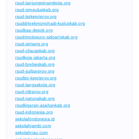
rsud-tanjungpinangkota.org
rsud-simeuluekab.org
rsud-tpikepriprov.org
rsuddrloekmonohadi-kuduskab.org
rsudksa-depok.org
rsudrtnotopuro-sidoarjokab.org
rsud-sintang.org
rsud-cilacapkab.org
rsudkoja-jakarta.org
rsud-brebeskab.org
rsud-sulbarprov.org
rsudtpi-kepriprov.org
rsud-langsakota.org
rsud-ntbprov.org
rsud-natunakab.org
rsudkisaran-asahankab.org
rsud-indonesia.org
sekolahindonesia.id
sekolahjambi.com
sekolahriau.com