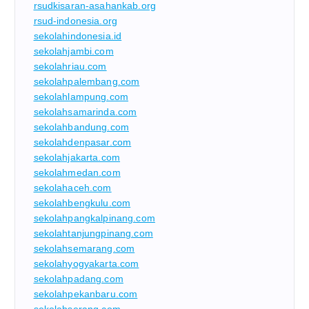
rsudkisaran-asahankab.org
rsud-indonesia.org
sekolahindonesia.id
sekolahjambi.com
sekolahriau.com
sekolahpalembang.com
sekolahlampung.com
sekolahsamarinda.com
sekolahbandung.com
sekolahdenpasar.com
sekolahjakarta.com
sekolahmedan.com
sekolahaceh.com
sekolahbengkulu.com
sekolahpangkalpinang.com
sekolahtanjungpinang.com
sekolahsemarang.com
sekolahyogyakarta.com
sekolahpadang.com
sekolahpekanbaru.com
sekolahserang.com