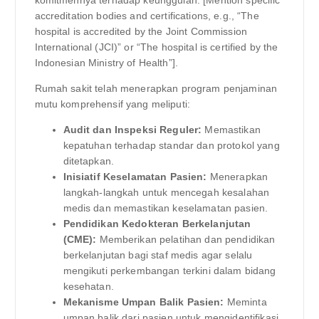
komitmennya terhadap keunggulan. [Mention specific
accreditation bodies and certifications, e.g., “The
hospital is accredited by the Joint Commission
International (JCI)” or “The hospital is certified by the
Indonesian Ministry of Health”].
Rumah sakit telah menerapkan program penjaminan
mutu komprehensif yang meliputi:
Audit dan Inspeksi Reguler:
Memastikan
kepatuhan terhadap standar dan protokol yang
ditetapkan.
Inisiatif Keselamatan Pasien:
Menerapkan
langkah-langkah untuk mencegah kesalahan
medis dan memastikan keselamatan pasien.
Pendidikan Kedokteran Berkelanjutan
(CME):
Memberikan pelatihan dan pendidikan
berkelanjutan bagi staf medis agar selalu
mengikuti perkembangan terkini dalam bidang
kesehatan.
Mekanisme Umpan Balik Pasien:
Meminta
umpan balik dari pasien untuk mengidentifikasi