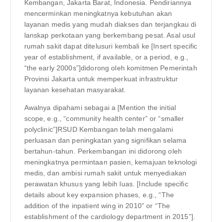
Kembangan, Jakarta Barat, Indonesia. Pendiriannya
mencerminkan meningkatnya kebutuhan akan
layanan medis yang mudah diakses dan terjangkau di
lanskap perkotaan yang berkembang pesat. Asal usul
rumah sakit dapat ditelusuri kembali ke [Insert specific
year of establishment, if available, or a period, e.g.,
“the early 2000s”]didorong oleh komitmen Pemerintah
Provinsi Jakarta untuk memperkuat infrastruktur
layanan kesehatan masyarakat.
Awalnya dipahami sebagai a [Mention the initial
scope, e.g., “community health center” or “smaller
polyclinic”]RSUD Kembangan telah mengalami
perluasan dan peningkatan yang signifikan selama
bertahun-tahun. Perkembangan ini didorong oleh
meningkatnya permintaan pasien, kemajuan teknologi
medis, dan ambisi rumah sakit untuk menyediakan
perawatan khusus yang lebih luas. [Include specific
details about key expansion phases, e.g., “The
addition of the inpatient wing in 2010” or “The
establishment of the cardiology department in 2015”].