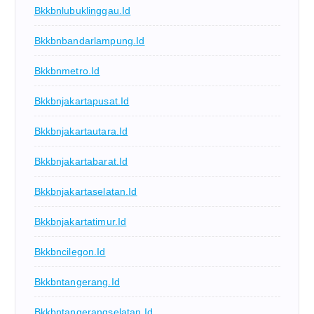
Bkkbnlubuklinggau.id
Bkkbnbandarlampung.id
Bkkbnmetro.id
Bkkbnjakartapusat.id
Bkkbnjakartautara.id
Bkkbnjakartabarat.id
Bkkbnjakartaselatan.id
Bkkbnjakartatimur.id
Bkkbncilegon.id
Bkkbntangerang.id
Bkkbntangerangselatan.id