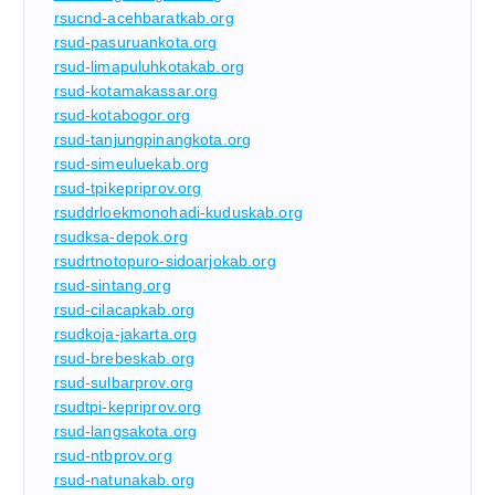
rsucnd-acehbaratkab.org
rsud-pasuruankota.org
rsud-limapuluhkotakab.org
rsud-kotamakassar.org
rsud-kotabogor.org
rsud-tanjungpinangkota.org
rsud-simeuluekab.org
rsud-tpikepriprov.org
rsuddrloekmonohadi-kuduskab.org
rsudksa-depok.org
rsudrtnotopuro-sidoarjokab.org
rsud-sintang.org
rsud-cilacapkab.org
rsudkoja-jakarta.org
rsud-brebeskab.org
rsud-sulbarprov.org
rsudtpi-kepriprov.org
rsud-langsakota.org
rsud-ntbprov.org
rsud-natunakab.org