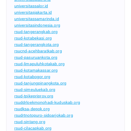
universitassalor.id
universitasjakarta.id
universitassamarinda.id
universitasindonesia.org
rsud-tangerangkab.org
rsud-kotabekasi.org
rsud-tangerangkota.org
rsucnd-acehbaratkab.org
rsud-pasuruankota.org
rsud-limapuluhkotakab.org
rsud-kotamakassar.org
rsud-kotabogor.org
rsud-tanjungpinangkota.org
rsud-simeuluekab.org
rsud-tpikepriprov.org
rsuddrloekmonohadi-kuduskab.org
rsudksa-depok.org
rsudrtnotopuro-sidoarjokab.org
rsud-sintang.org
rsud-cilacapkab.org