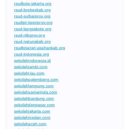
rsudkoja-jakarta.org
rsud-brebeskab.org
rsud-sulbarprov.org
rsudtpi-kepriprov.org
rsud-langsakota.org
rsud-ntbprov.org
rsud-natunakab.org
rsudkisaran-asahankab.org
rsud-indonesia.org
sekolahindonesia.id
sekolahjambi.com
sekolahriau.com
sekolahpalembang.com
sekolahlampung.com
sekolahsamarinda.com
sekolahbandung.com
sekolahdenpasar.com
sekolahjakarta.com
sekolahmedan.com
sekolahaceh.com