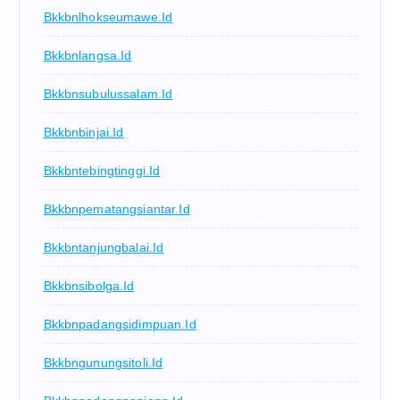
Bkkbnlhokseumawe.id
Bkkbnlangsa.id
Bkkbnsubulussalam.id
Bkkbnbinjai.id
Bkkbntebingtinggi.id
Bkkbnpematangsiantar.id
Bkkbntanjungbalai.id
Bkkbnsibolga.id
Bkkbnpadangsidimpuan.id
Bkkbngunungsitoli.id