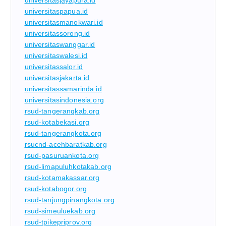
universitaspapua.id
universitasmanokwari.id
universitassorong.id
universitaswanggar.id
universitaswalesi.id
universitassalor.id
universitasjakarta.id
universitassamarinda.id
universitasindonesia.org
rsud-tangerangkab.org
rsud-kotabekasi.org
rsud-tangerangkota.org
rsucnd-acehbaratkab.org
rsud-pasuruankota.org
rsud-limapuluhkotakab.org
rsud-kotamakassar.org
rsud-kotabogor.org
rsud-tanjungpinangkota.org
rsud-simeuluekab.org
rsud-tpikepriprov.org