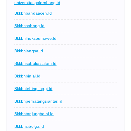
universitaspalembang.id
Bkkbnbandaaceh.id
Bkkbnsabang.id
Bkkbnlhokseumawe.id
Bkkbnlangsa.id
Bkkbnsubulussalam.id
Bkkbnbinjai.id
Bkkbntebingtinggi.id
Bkkbnpematangsiantar.id
Bkkbntanjungbalai.id
Bkkbnsibolga.id