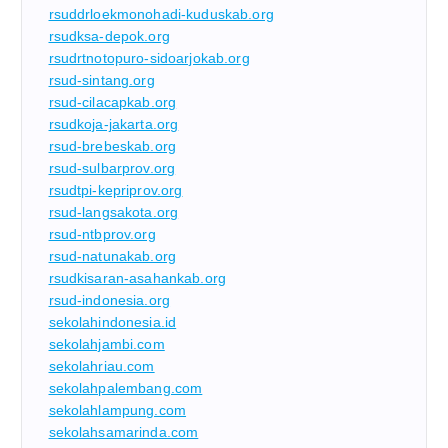
rsuddrloekmonohadi-kuduskab.org
rsudksa-depok.org
rsudrtnotopuro-sidoarjokab.org
rsud-sintang.org
rsud-cilacapkab.org
rsudkoja-jakarta.org
rsud-brebeskab.org
rsud-sulbarprov.org
rsudtpi-kepriprov.org
rsud-langsakota.org
rsud-ntbprov.org
rsud-natunakab.org
rsudkisaran-asahankab.org
rsud-indonesia.org
sekolahindonesia.id
sekolahjambi.com
sekolahriau.com
sekolahpalembang.com
sekolahlampung.com
sekolahsamarinda.com