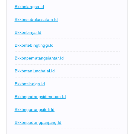
Bkkbnlangsa.id
Bkkbnsubulussalam.id
Bkkbnbinjai.id
Bkkbntebingtinggi.id
Bkkbnpematangsiantar.id
Bkkbntanjungbalai.id
Bkkbnsibolga.id
Bkkbnpadangsidimpuan.id
Bkkbngunungsitoli.id
Bkkbnpadangpanjang.id