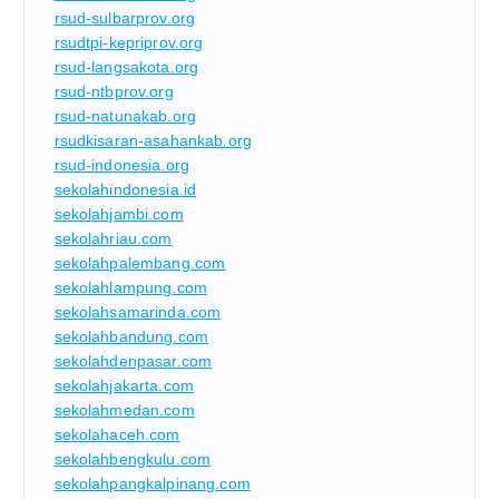
rsud-sulbarprov.org
rsudtpi-kepriprov.org
rsud-langsakota.org
rsud-ntbprov.org
rsud-natunakab.org
rsudkisaran-asahankab.org
rsud-indonesia.org
sekolahindonesia.id
sekolahjambi.com
sekolahriau.com
sekolahpalembang.com
sekolahlampung.com
sekolahsamarinda.com
sekolahbandung.com
sekolahdenpasar.com
sekolahjakarta.com
sekolahmedan.com
sekolahaceh.com
sekolahbengkulu.com
sekolahpangkalpinang.com