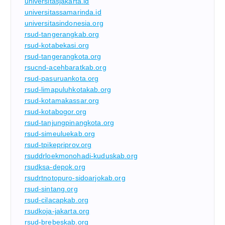
universitasjakarta.id
universitassamarinda.id
universitasindonesia.org
rsud-tangerangkab.org
rsud-kotabekasi.org
rsud-tangerangkota.org
rsucnd-acehbaratkab.org
rsud-pasuruankota.org
rsud-limapuluhkotakab.org
rsud-kotamakassar.org
rsud-kotabogor.org
rsud-tanjungpinangkota.org
rsud-simeuluekab.org
rsud-tpikepriprov.org
rsuddrloekmonohadi-kuduskab.org
rsudksa-depok.org
rsudrtnotopuro-sidoarjokab.org
rsud-sintang.org
rsud-cilacapkab.org
rsudkoja-jakarta.org
rsud-brebeskab.org