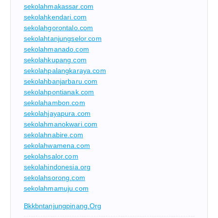
sekolahmakassar.com
sekolahkendari.com
sekolahgorontalo.com
sekolahtanjungselor.com
sekolahmanado.com
sekolahkupang.com
sekolahpalangkaraya.com
sekolahbanjarbaru.com
sekolahpontianak.com
sekolahambon.com
sekolahjayapura.com
sekolahmanokwari.com
sekolahnabire.com
sekolahwamena.com
sekolahsalor.com
sekolahindonesia.org
sekolahsorong.com
sekolahmamuju.com
Bkkbntanjungpinang.org