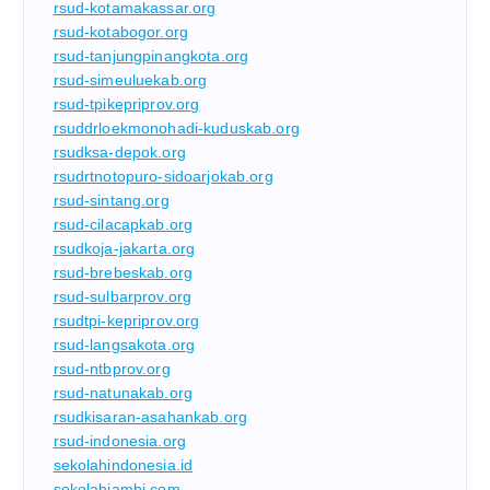
rsud-kotamakassar.org
rsud-kotabogor.org
rsud-tanjungpinangkota.org
rsud-simeuluekab.org
rsud-tpikepriprov.org
rsuddrloekmonohadi-kuduskab.org
rsudksa-depok.org
rsudrtnotopuro-sidoarjokab.org
rsud-sintang.org
rsud-cilacapkab.org
rsudkoja-jakarta.org
rsud-brebeskab.org
rsud-sulbarprov.org
rsudtpi-kepriprov.org
rsud-langsakota.org
rsud-ntbprov.org
rsud-natunakab.org
rsudkisaran-asahankab.org
rsud-indonesia.org
sekolahindonesia.id
sekolahjambi.com