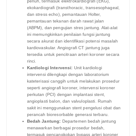
penuh, termasuk elektrokardiografi (EKG),
ekokardiografi (transthoracic, transesophageal,
dan stress echo), pemantauan Holter,
pemantauan tekanan darah rawat jalan
(ABPM), dan pengujian stres jantung. Alat-alat
ini memungkinkan penilaian fungsi jantung
secara akurat dan identifikasi potensi masalah
kardiovaskular. Angiografi CT jantung juga
tersedia untuk pencitraan arteri koroner secara
rinci.
Kardiologi Intervensi:
Unit kardiologi
intervensi dilengkapi dengan laboratorium
kateterisasi canggih untuk melakukan prosedur
seperti angiografi koroner, intervensi koroner
perkutan (PCI) dengan implantasi stent,
angioplasti balon, dan valvuloplasti. Rumah
sakit ini menggunakan stent pengelusi obat dan
perancah bioresorbable generasi terbaru.
Bedah Jantung:
Departemen bedah jantung
menawarkan berbagai prosedur bedah,
termasuk pencangkokan bypass arteri koroner