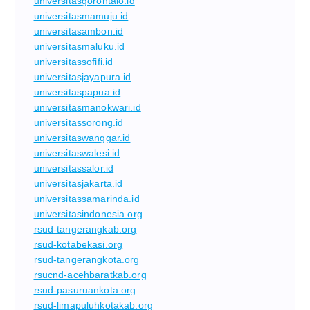
universitasgorontalo.id
universitasmamuju.id
universitasambon.id
universitasmaluku.id
universitassofifi.id
universitasjayapura.id
universitaspapua.id
universitasmanokwari.id
universitassorong.id
universitaswanggar.id
universitaswalesi.id
universitassalor.id
universitasjakarta.id
universitassamarinda.id
universitasindonesia.org
rsud-tangerangkab.org
rsud-kotabekasi.org
rsud-tangerangkota.org
rsucnd-acehbaratkab.org
rsud-pasuruankota.org
rsud-limapuluhkotakab.org