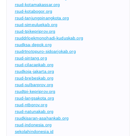
rsud-kotamakassar.org
rsud-kotabogor.org
rsud-tanjungpinangkota.org
rsud-simeuluekab.org
rsud-tpikepriprov.org
rsuddrloekmonohadi-kuduskab.org
rsudksa-depok.org
rsudrtnotopuro-sidoarjokab.org
rsud-sintang.org
rsud-cilacapkab.org
rsudkoja-jakarta.org
rsud-brebeskab.org
rsud-sulbarprov.org
rsudtpi-kepriprov.org
rsud-langsakota.org
rsud-ntbprov.org
rsud-natunakab.org
rsudkisaran-asahankab.org
rsud-indonesia.org
sekolahindonesia.id