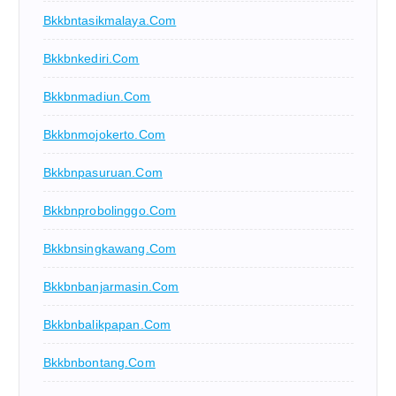
Bkkbntasikmalaya.com
Bkkbnkediri.com
Bkkbnmadiun.com
Bkkbnmojokerto.com
Bkkbnpasuruan.com
Bkkbnprobolinggo.com
Bkkbnsingkawang.com
Bkkbnbanjarmasin.com
Bkkbnbalikpapan.com
Bkkbnbontang.com