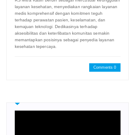
RS Mitra Kasih berdiri sebagai mercusuar keunggulan
layanan kesehatan, menyediakan rangkaian layanan
medis komprehensif dengan komitmen teguh
terhadap perawatan pasien, keselamatan, dan
kemajuan teknologi. Dedikasinya terhadap
aksesibilitas dan keterlibatan komunitas semakin
memantapkan posisinya sebagai penyedia layanan
kesehatan tepercaya.
Comments 0