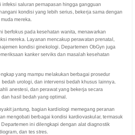
i infeksi saluran pernapasan hingga gangguan
angani kondisi yang lebih serius, bekerja sama dengan
n muda mereka.
i berfokus pada kesehatan wanita, menawarkan
ksi mereka. Layanan mencakup perawatan prenatal,
najemen kondisi ginekologi. Departemen ObGyn juga
meriksaan kanker serviks dan masalah kesehatan
lengkap yang mampu melakukan berbagai prosedur
 bedah urologi, dan intervensi bedah khusus lainnya.
 ahli anestesi, dan perawat yang bekerja secara
 dan hasil bedah yang optimal.
yakit jantung, bagian kardiologi memegang peranan
dan mengobati berbagai kondisi kardiovaskular, termasuk
a. Departemen ini dilengkapi dengan alat diagnostik
iogram, dan tes stres.