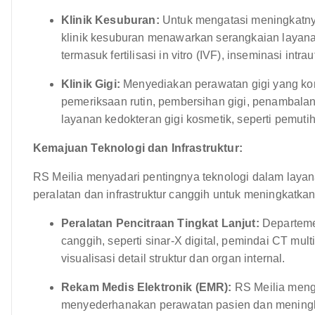
Klinik Kesuburan:
Untuk mengatasi meningkatnya
klinik kesuburan menawarkan serangkaian layanan 
termasuk fertilisasi in vitro (IVF), inseminasi intr
Klinik Gigi:
Menyediakan perawatan gigi yang komp
pemeriksaan rutin, pembersihan gigi, penambalan
layanan kedokteran gigi kosmetik, seperti pemutih
Kemajuan Teknologi dan Infrastruktur:
RS Meilia menyadari pentingnya teknologi dalam layan
peralatan dan infrastruktur canggih untuk meningkat
Peralatan Pencitraan Tingkat Lanjut:
Departemen
canggih, seperti sinar-X digital, pemindai CT mu
visualisasi detail struktur dan organ internal.
Rekam Medis Elektronik (EMR):
RS Meilia meng
menyederhanakan perawatan pasien dan meningka