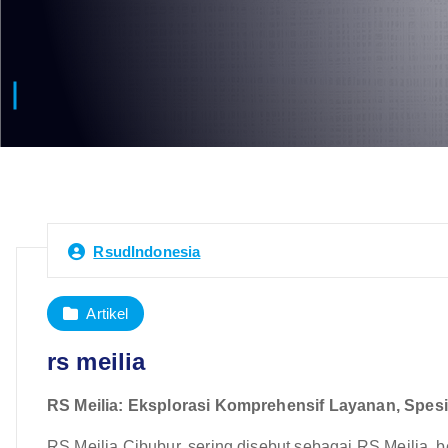
RsudIndonesia
Artikel
rs meilia
RS Meilia: Eksplorasi Komprehensif Layanan, Spes
RS Meilia Cibubur, sering disebut sebagai RS Meilia, b