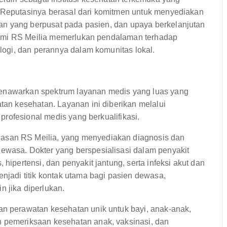
. Reputasinya berasal dari komitmen untuk menyediakan
an yang berpusat pada pasien, dan upaya berkelanjutan
hami RS Meilia memerlukan pendalaman terhadap
ogi, dan perannya dalam komunitas lokal.
menawarkan spektrum layanan medis yang luas yang
n kesehatan. Layanan ini diberikan melalui
rofesional medis yang berkualifikasi.
asan RS Meilia, yang menyediakan diagnosis dan
ewasa. Dokter yang berspesialisasi dalam penyakit
hipertensi, dan penyakit jantung, serta infeksi akut dan
enjadi titik kontak utama bagi pasien dewasa,
 jika diperlukan.
n perawatan kesehatan unik untuk bayi, anak-anak,
n pemeriksaan kesehatan anak, vaksinasi, dan