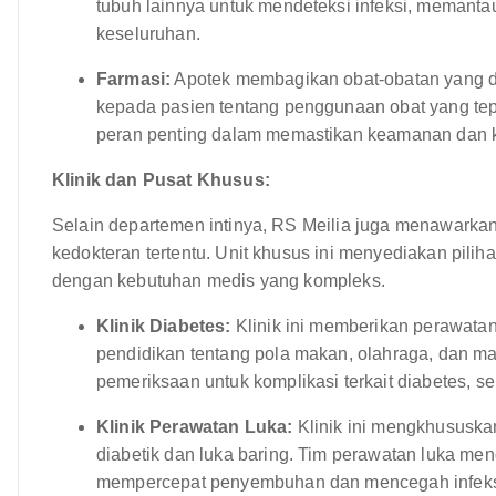
tubuh lainnya untuk mendeteksi infeksi, memanta
keseluruhan.
Farmasi:
Apotek membagikan obat-obatan yang di
kepada pasien tentang penggunaan obat yang tep
peran penting dalam memastikan keamanan dan 
Klinik dan Pusat Khusus:
Selain departemen intinya, RS Meilia juga menawarkan
kedokteran tertentu. Unit khusus ini menyediakan pilih
dengan kebutuhan medis yang kompleks.
Klinik Diabetes:
Klinik ini memberikan perawatan
pendidikan tentang pola makan, olahraga, dan m
pemeriksaan untuk komplikasi terkait diabetes, sep
Klinik Perawatan Luka:
Klinik ini mengkhususkan
diabetik dan luka baring. Tim perawatan luka men
mempercepat penyembuhan dan mencegah infeks