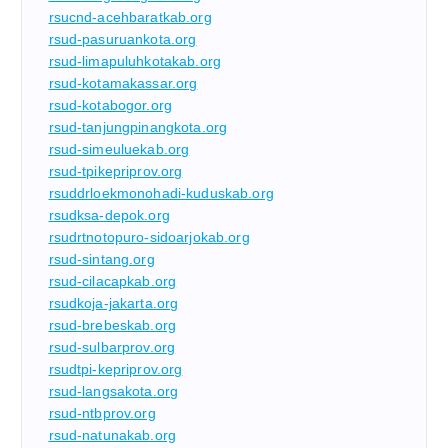
rsucnd-acehbaratkab.org
rsud-pasuruankota.org
rsud-limapuluhkotakab.org
rsud-kotamakassar.org
rsud-kotabogor.org
rsud-tanjungpinangkota.org
rsud-simeuluekab.org
rsud-tpikepriprov.org
rsuddrloekmonohadi-kuduskab.org
rsudksa-depok.org
rsudrtnotopuro-sidoarjokab.org
rsud-sintang.org
rsud-cilacapkab.org
rsudkoja-jakarta.org
rsud-brebeskab.org
rsud-sulbarprov.org
rsudtpi-kepriprov.org
rsud-langsakota.org
rsud-ntbprov.org
rsud-natunakab.org