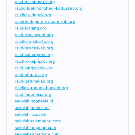
rsud-tpikepriprov.org
rsuddrloekmonohadi-kuduskab.org
rsudksa-depok.org
rsudrtnotopuro-sidoarjokab.org
rsud-sintang.org
rsud-cilacapkab.org
rsudkoja-jakarta.org
rsud-brebeskab.org
rsud-sulbarprov.org
rsudtpi-kepriprov.org
rsud-langsakota.org
rsud-ntbprov.org
rsud-natunakab.org
rsudkisaran-asahankab.org
rsud-indonesia.org
sekolahindonesia.id
sekolahjambi.com
sekolahriau.com
sekolahpalembang.com
sekolahlampung.com
sekolahsamarinda.com