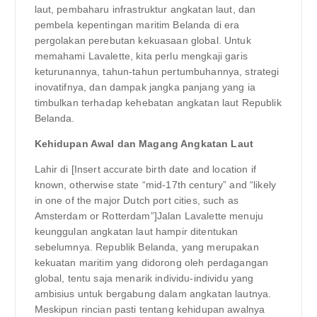
laut, pembaharu infrastruktur angkatan laut, dan
pembela kepentingan maritim Belanda di era
pergolakan perebutan kekuasaan global. Untuk
memahami Lavalette, kita perlu mengkaji garis
keturunannya, tahun-tahun pertumbuhannya, strategi
inovatifnya, dan dampak jangka panjang yang ia
timbulkan terhadap kehebatan angkatan laut Republik
Belanda.
Kehidupan Awal dan Magang Angkatan Laut
Lahir di [Insert accurate birth date and location if
known, otherwise state “mid-17th century” and “likely
in one of the major Dutch port cities, such as
Amsterdam or Rotterdam”]Jalan Lavalette menuju
keunggulan angkatan laut hampir ditentukan
sebelumnya. Republik Belanda, yang merupakan
kekuatan maritim yang didorong oleh perdagangan
global, tentu saja menarik individu-individu yang
ambisius untuk bergabung dalam angkatan lautnya.
Meskipun rincian pasti tentang kehidupan awalnya