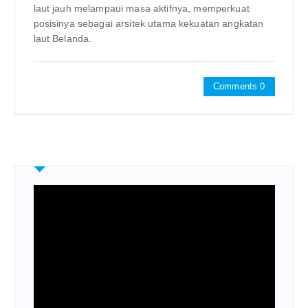
laut jauh melampaui masa aktifnya, memperkuat
posisinya sebagai arsitek utama kekuatan angkatan
laut Belanda.
Comments 0