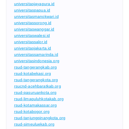
universitasjayapura.id
universitaspapua.id
universitasmanokwari.id
universitassorong.id
universitaswanggar.id
universitaswalesi.id
universitassalor.id
universitasjakarta.id
universitassamarinda.id
universitasindonesia.org
rsud-tangerangkab.org
rsud-kotabekasi.org
rsud-tangerangkota.org
rsucnd-acehbaratkab.org
rsud-pasuruankota.org
rsud-limapuluhkotakab.org
rsud-kotamakassar.org
rsud-kotabogor.org
rsud-tanjungpinangkota.org
rsud-simeuluekab.org