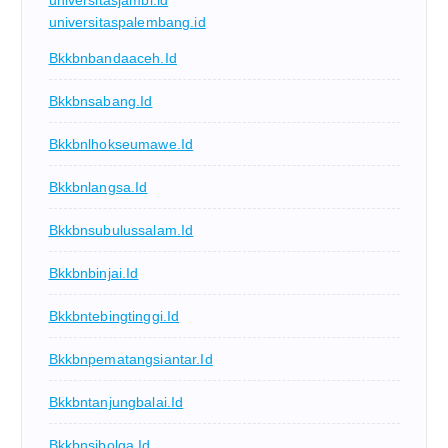
universitaspalembang.id
Bkkbnbandaaceh.id
Bkkbnsabang.id
Bkkbnlhokseumawe.id
Bkkbnlangsa.id
Bkkbnsubulussalam.id
Bkkbnbinjai.id
Bkkbntebingtinggi.id
Bkkbnpematangsiantar.id
Bkkbntanjungbalai.id
Bkkbnsibolga.id