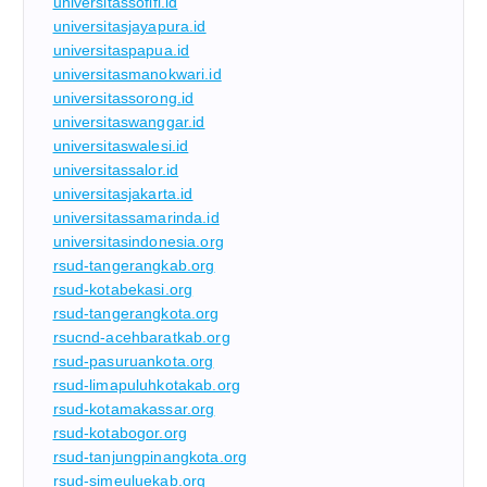
universitassofifi.id
universitasjayapura.id
universitaspapua.id
universitasmanokwari.id
universitassorong.id
universitaswanggar.id
universitaswalesi.id
universitassalor.id
universitasjakarta.id
universitassamarinda.id
universitasindonesia.org
rsud-tangerangkab.org
rsud-kotabekasi.org
rsud-tangerangkota.org
rsucnd-acehbaratkab.org
rsud-pasuruankota.org
rsud-limapuluhkotakab.org
rsud-kotamakassar.org
rsud-kotabogor.org
rsud-tanjungpinangkota.org
rsud-simeuluekab.org