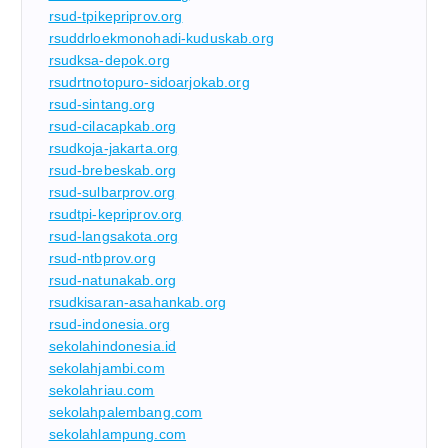
rsud-tpikepriprov.org
rsuddrloekmonohadi-kuduskab.org
rsudksa-depok.org
rsudrtnotopuro-sidoarjokab.org
rsud-sintang.org
rsud-cilacapkab.org
rsudkoja-jakarta.org
rsud-brebeskab.org
rsud-sulbarprov.org
rsudtpi-kepriprov.org
rsud-langsakota.org
rsud-ntbprov.org
rsud-natunakab.org
rsudkisaran-asahankab.org
rsud-indonesia.org
sekolahindonesia.id
sekolahjambi.com
sekolahriau.com
sekolahpalembang.com
sekolahlampung.com