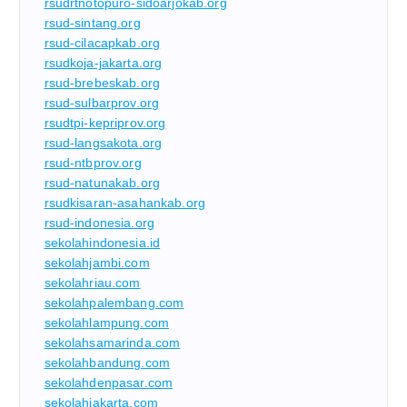
rsudrtnotopuro-sidoarjokab.org
rsud-sintang.org
rsud-cilacapkab.org
rsudkoja-jakarta.org
rsud-brebeskab.org
rsud-sulbarprov.org
rsudtpi-kepriprov.org
rsud-langsakota.org
rsud-ntbprov.org
rsud-natunakab.org
rsudkisaran-asahankab.org
rsud-indonesia.org
sekolahindonesia.id
sekolahjambi.com
sekolahriau.com
sekolahpalembang.com
sekolahlampung.com
sekolahsamarinda.com
sekolahbandung.com
sekolahdenpasar.com
sekolahjakarta.com