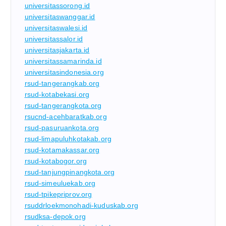
universitassorong.id
universitaswanggar.id
universitaswalesi.id
universitassalor.id
universitasjakarta.id
universitassamarinda.id
universitasindonesia.org
rsud-tangerangkab.org
rsud-kotabekasi.org
rsud-tangerangkota.org
rsucnd-acehbaratkab.org
rsud-pasuruankota.org
rsud-limapuluhkotakab.org
rsud-kotamakassar.org
rsud-kotabogor.org
rsud-tanjungpinangkota.org
rsud-simeuluekab.org
rsud-tpikepriprov.org
rsuddrloekmonohadi-kuduskab.org
rsudksa-depok.org