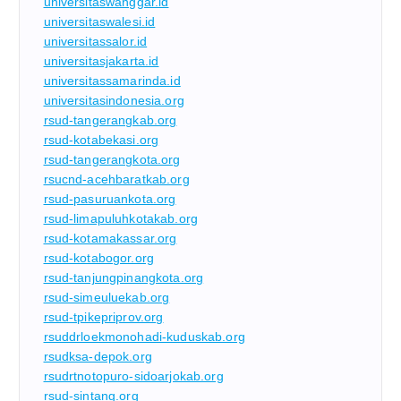
universitaswanggar.id
universitaswalesi.id
universitassalor.id
universitasjakarta.id
universitassamarinda.id
universitasindonesia.org
rsud-tangerangkab.org
rsud-kotabekasi.org
rsud-tangerangkota.org
rsucnd-acehbaratkab.org
rsud-pasuruankota.org
rsud-limapuluhkotakab.org
rsud-kotamakassar.org
rsud-kotabogor.org
rsud-tanjungpinangkota.org
rsud-simeuluekab.org
rsud-tpikepriprov.org
rsuddrloekmonohadi-kuduskab.org
rsudksa-depok.org
rsudrtnotopuro-sidoarjokab.org
rsud-sintang.org