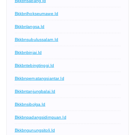
Bkkbnsabang.id
Bkkbnlhokseumawe.id
Bkkbnlangsa.id
Bkkbnsubulussalam.id
Bkkbnbinjai.id
Bkkbntebingtinggi.id
Bkkbnpematangsiantar.id
Bkkbntanjungbalai.id
Bkkbnsibolga.id
Bkkbnpadangsidimpuan.id
Bkkbngunungsitoli.id