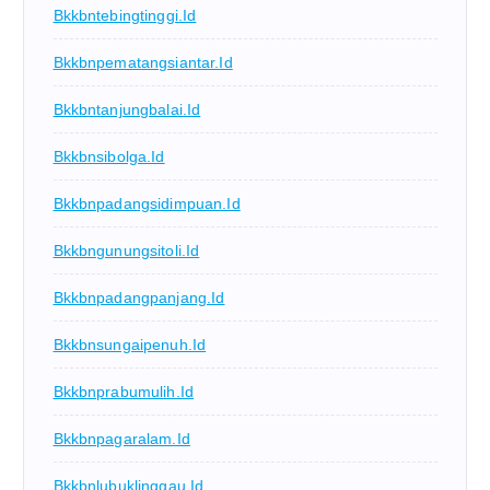
Bkkbntebingtinggi.id
Bkkbnpematangsiantar.id
Bkkbntanjungbalai.id
Bkkbnsibolga.id
Bkkbnpadangsidimpuan.id
Bkkbngunungsitoli.id
Bkkbnpadangpanjang.id
Bkkbnsungaipenuh.id
Bkkbnprabumulih.id
Bkkbnpagaralam.id
Bkkbnlubuklinggau.id