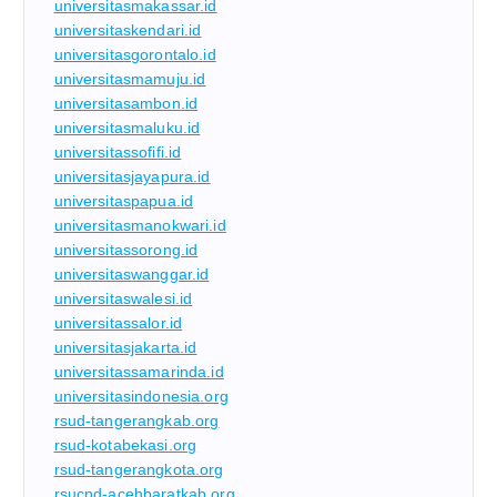
universitasmakassar.id
universitaskendari.id
universitasgorontalo.id
universitasmamuju.id
universitasambon.id
universitasmaluku.id
universitassofifi.id
universitasjayapura.id
universitaspapua.id
universitasmanokwari.id
universitassorong.id
universitaswanggar.id
universitaswalesi.id
universitassalor.id
universitasjakarta.id
universitassamarinda.id
universitasindonesia.org
rsud-tangerangkab.org
rsud-kotabekasi.org
rsud-tangerangkota.org
rsucnd-acehbaratkab.org