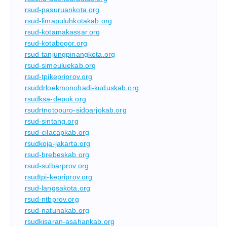
rsud-pasuruankota.org
rsud-limapuluhkotakab.org
rsud-kotamakassar.org
rsud-kotabogor.org
rsud-tanjungpinangkota.org
rsud-simeuluekab.org
rsud-tpikepriprov.org
rsuddrloekmonohadi-kuduskab.org
rsudksa-depok.org
rsudrtnotopuro-sidoarjokab.org
rsud-sintang.org
rsud-cilacapkab.org
rsudkoja-jakarta.org
rsud-brebeskab.org
rsud-sulbarprov.org
rsudtpi-kepriprov.org
rsud-langsakota.org
rsud-ntbprov.org
rsud-natunakab.org
rsudkisaran-asahankab.org