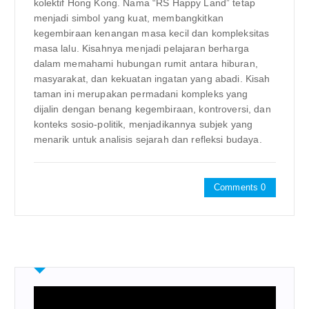
kolektif Hong Kong. Nama “RS Happy Land” tetap
menjadi simbol yang kuat, membangkitkan
kegembiraan kenangan masa kecil dan kompleksitas
masa lalu. Kisahnya menjadi pelajaran berharga
dalam memahami hubungan rumit antara hiburan,
masyarakat, dan kekuatan ingatan yang abadi. Kisah
taman ini merupakan permadani kompleks yang
dijalin dengan benang kegembiraan, kontroversi, dan
konteks sosio-politik, menjadikannya subjek yang
menarik untuk analisis sejarah dan refleksi budaya.
Comments 0