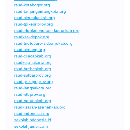
rsud-kotabogor.org
rsud-tanjungpinangkota.org
rsud-simeuluekab.org
rsud-tpikepriprov.org
rsuddrloekmonohadi-kuduskab.org
rsudksa-depok.org
rsudrtnotopuro-sidoarjokab.org
rsud-sintang.org
rsud-cilacapkab.org
rsudkoja-jakarta.org
rsud-brebeskab.org
rsud-sulbarprov.org
rsudtpi-kepriprov.org
rsud-langsakota.org
rsud-ntbprov.org
rsud-natunakab.org
rsudkisaran-asahankab.org
rsud-indonesia.org
sekolahindonesia.id
sekolahjambi.com