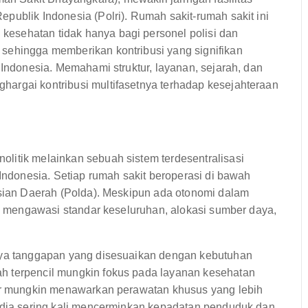
publik Indonesia (Polri). Rumah sakit-rumah sakit ini
esehatan tidak hanya bagi personel polisi dan
sehingga memberikan kontribusi yang signifikan
 Indonesia. Memahami struktur, layanan, sejarah, dan
argai kontribusi multifasetnya terhadap kesejahteraan
litik melainkan sebuah sistem terdesentralisasi
 Indonesia. Setiap rumah sakit beroperasi di bawah
isian Daerah (Polda). Meskipun ada otonomi dalam
lri mengawasi standar keseluruhan, alokasi sumber daya,
anya tanggapan yang disesuaikan dengan kebutuhan
h terpencil mungkin fokus pada layanan kesehatan
sar mungkin menawarkan perawatan khusus yang lebih
sedia sering kali mencerminkan kepadatan penduduk dan