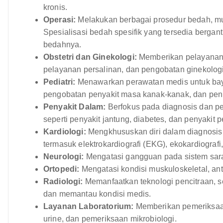
kronis.
Operasi:
Melakukan berbagai prosedur bedah, mula
Spesialisasi bedah spesifik yang tersedia berga
bedahnya.
Obstetri dan Ginekologi:
Memberikan pelayanan 
pelayanan persalinan, dan pengobatan ginekologi
Pediatri:
Menawarkan perawatan medis untuk bayi,
pengobatan penyakit masa kanak-kanak, dan pen
Penyakit Dalam:
Berfokus pada diagnosis dan p
seperti penyakit jantung, diabetes, dan penyakit 
Kardiologi:
Mengkhususkan diri dalam diagnosis
termasuk elektrokardiografi (EKG), ekokardiografi,
Neurologi:
Mengatasi gangguan pada sistem saraf 
Ortopedi:
Mengatasi kondisi muskuloskeletal, anta
Radiologi:
Memanfaatkan teknologi pencitraan, se
dan memantau kondisi medis.
Layanan Laboratorium:
Memberikan pemeriksaan
urine, dan pemeriksaan mikrobiologi.