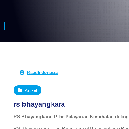
RsudIndonesia
Artikel
rs bhayangkara
RS Bhayangkara: Pilar Pelayanan Kesehatan di lin
RS Bhayangkara, atau Rumah Sakit Bhayangkara (Rumah