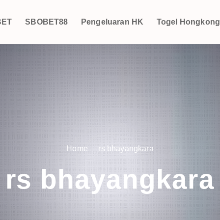
BET
SBOBET88
Pengeluaran HK
Togel Hongkon
Home
rs bhayangkara
rs bhayangkara