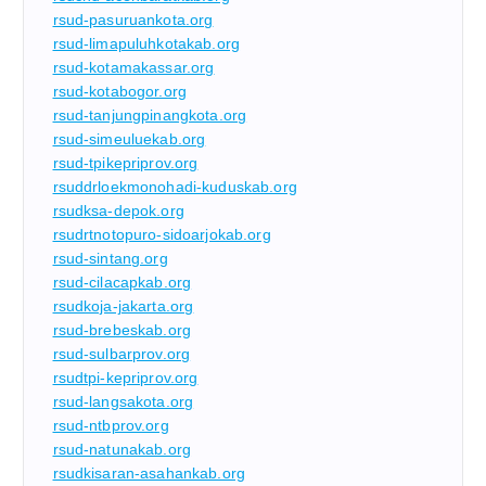
rsud-pasuruankota.org
rsud-limapuluhkotakab.org
rsud-kotamakassar.org
rsud-kotabogor.org
rsud-tanjungpinangkota.org
rsud-simeuluekab.org
rsud-tpikepriprov.org
rsuddrloekmonohadi-kuduskab.org
rsudksa-depok.org
rsudrtnotopuro-sidoarjokab.org
rsud-sintang.org
rsud-cilacapkab.org
rsudkoja-jakarta.org
rsud-brebeskab.org
rsud-sulbarprov.org
rsudtpi-kepriprov.org
rsud-langsakota.org
rsud-ntbprov.org
rsud-natunakab.org
rsudkisaran-asahankab.org