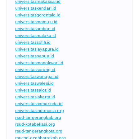
universitasmakassar.id
universitaskendari.id
universitasgorontalo.id
universitasmamuju.id
universitasambon.id
universitasmaluku.id
universitassofifi.id
universitasjayapura.id
universitaspapua.id
universitasmanokwari.id
universitassorong.id
universitaswanggar.id
universitaswalesi.id
universitassalor.id
universitasjakarta.id
universitassamarinda.id
universitasindonesia.org
rsud-tangerangkab.org
rsud-kotabekasi.org
rsud-tangerangkota.org
rsucnd-acehbaratkab.org