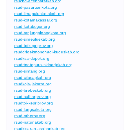
rsucnd-acehbaratkab.org
rsud-pasuruankota.org
rsud-limapuluhkotakab.org
rsud-kotamakassar.org
rsud-kotabogor.org
rsud-tanjungpinangkota.org
rsud-simeuluekab.org
rsud-tpikepriprov.org
rsuddrloekmonohadi-kuduskab.org
rsudksa-depok.org
rsudrtnotopuro-sidoarjokab.org
rsud-sintang.org
rsud-cilacapkab.org
rsudkoja-jakarta.org
rsud-brebeskab.org
rsud-sulbarprov.org
rsudtpi-kepriprov.org
rsud-langsakota.org
rsud-ntbprov.org
rsud-natunakab.org
rsudkisaran-asahankab.org