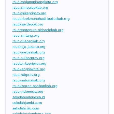
rsud-tanjungpinangkota.org
rsud-simeuluekab.org
rsud-tpikepriprov.org
rsuddrloekmonohadi-kuduskab.org
rsudksa-depok.org
rsudrtnotopuro-sidoarjokab.org
rsud-sintang.org
rsud-cilacapkab.org
rsudkoja-jakarta.org
rsud-brebeskab.org
rsud-sulbarprov.org
rsudtpi-kepriprov.org
rsud-langsakota.org
rsud-ntbprov.org
rsud-natunakab.org
rsudkisaran-asahankab.org
rsud-indonesia.org
sekolahindonesia.id
sekolahjambi.com
sekolahriau.com
sekolahpalembang.com