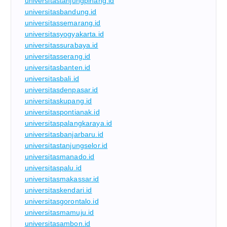
universitastanjungpinang.id
universitasbandung.id
universitassemarang.id
universitasyogyakarta.id
universitassurabaya.id
universitasserang.id
universitasbanten.id
universitasbali.id
universitasdenpasar.id
universitaskupang.id
universitaspontianak.id
universitaspalangkaraya.id
universitasbanjarbaru.id
universitastanjungselor.id
universitasmanado.id
universitaspalu.id
universitasmakassar.id
universitaskendari.id
universitasgorontalo.id
universitasmamuju.id
universitasambon.id