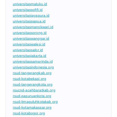
universitasmaluku.id
universitassofifi.id
universitasjayapura.id
universitaspapua.id
universitasmanokwari.id
universitassorong.id
universitaswanggar.id
universitaswalesi.id
universitassalor.id
universitasjakarta.id
universitassamarinda.id
universitasindonesia.org
rsud-tangerangkab.org
rsud-kotabekasi.org
rsud-tangerangkota.org
rsucnd-acehbaratkab.org
rsud-pasuruankota.org
rsud-limapuluhkotakab.org
rsud-kotamakassar.org
rsud-kotabogor.org